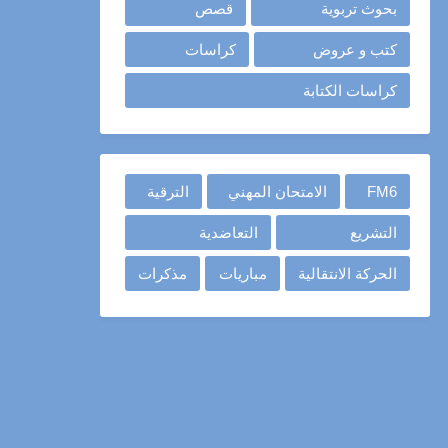
بحوث تربوية
قصص
كتب و عروض
كراسات
كراسات الكتابة
FM6
الامتحان المهني
الترقية
التشريع
التعاضدية
الحركة الانتقالية
مباريات
مذكرات