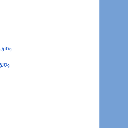
وثائق 
وثائق