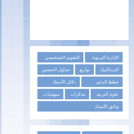
الإدارة التربوية
التقويم التشخيصي
الديداكتيك
توازيع
جداول الحصص
خطط الدعم
دلائل الأستاذ
علوم التربية
مذكرات
منهجيات
وثائق الأستاذ