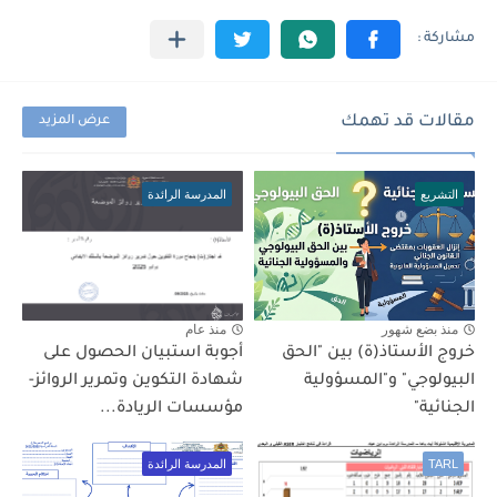
مقالات قد تهمك
عرض المزيد
التشريع
المدرسة الرائدة
منذ بضع شهور
منذ عام
خروج الأستاذ(ة) بين "الحق
أجوبة استبيان الحصول على
البيولوجي" و"المسؤولية
شهادة التكوين وتمرير الروائز-
الجنائية"
مؤسسات الريادة...
TARL
المدرسة الرائدة