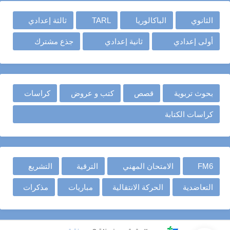
الثانوي
الباكالوريا
TARL
ثالثة إعدادي
أولى إعدادي
ثانية إعدادي
جذع مشترك
بحوث تربوية
قصص
كتب و عروض
كراسات
كراسات الكتابة
FM6
الامتحان المهني
الترقية
التشريع
التعاضدية
الحركة الانتقالية
مباريات
مذكرات