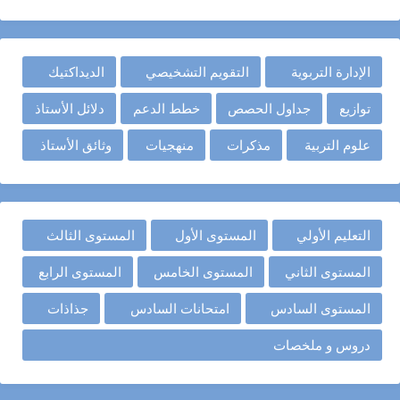
الإدارة التربوية
التقويم التشخيصي
الديداكتيك
توازيع
جداول الحصص
خطط الدعم
دلائل الأستاذ
علوم التربية
مذكرات
منهجيات
وثائق الأستاذ
التعليم الأولي
المستوى الأول
المستوى الثالث
المستوى الثاني
المستوى الخامس
المستوى الرابع
المستوى السادس
امتحانات السادس
جذاذات
دروس و ملخصات