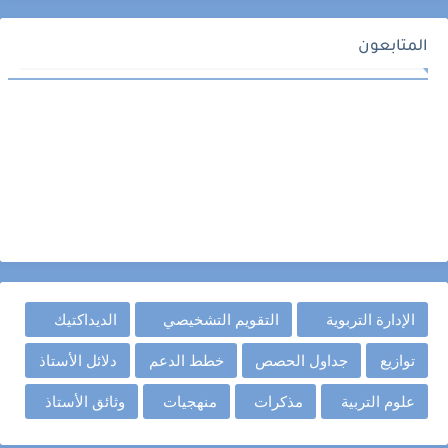
المتابعون
الإدارة التربوية
التقويم التشخيصي
الديداكتيك
توازيع
جداول الحصص
خطط الدعم
دلائل الأستاذ
علوم التربية
مذكرات
منهجيات
وثائق الأستاذ