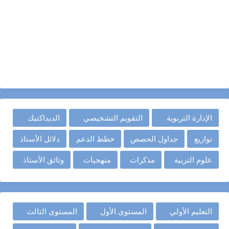
الإدارة التربوية
التقويم التشخيصي
الديداكتيك
توازيع
جداول الحصص
خطط الدعم
دلائل الأستاذ
علوم التربية
مذكرات
منهجيات
وثائق الأستاذ
التعليم الأولي
المستوى الأول
المستوى الثالث