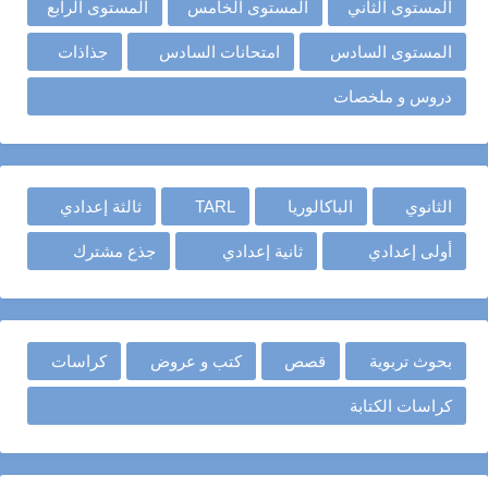
المستوى الثاني
المستوى الخامس
المستوى الرابع
المستوى السادس
امتحانات السادس
جذاذات
دروس و ملخصات
الثانوي
الباكالوريا
TARL
ثالثة إعدادي
أولى إعدادي
ثانية إعدادي
جذع مشترك
بحوث تربوية
قصص
كتب و عروض
كراسات
كراسات الكتابة