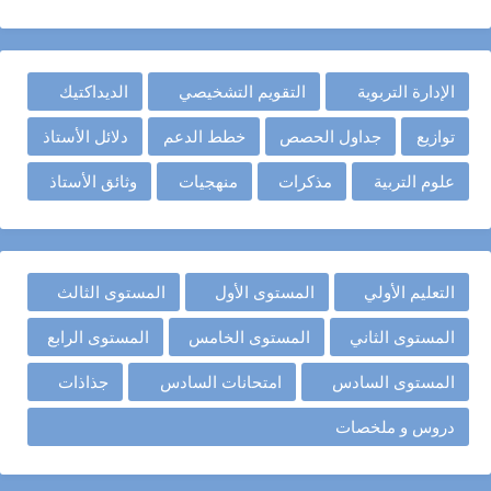
الإدارة التربوية
التقويم التشخيصي
الديداكتيك
توازيع
جداول الحصص
خطط الدعم
دلائل الأستاذ
علوم التربية
مذكرات
منهجيات
وثائق الأستاذ
التعليم الأولي
المستوى الأول
المستوى الثالث
المستوى الثاني
المستوى الخامس
المستوى الرابع
المستوى السادس
امتحانات السادس
جذاذات
دروس و ملخصات