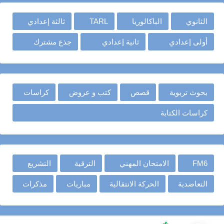
الثانوي
الباكالوريا
TARL
ثالثة إعدادي
أولى إعدادي
ثانية إعدادي
جذع مشترك
بحوث تربوية
قصص
كتب و عروض
كراسات
كراسات الكتابة
FM6
الامتحان المهني
الترقية
التشريع
التعاضدية
الحركة الانتقالية
مباريات
مذكرات