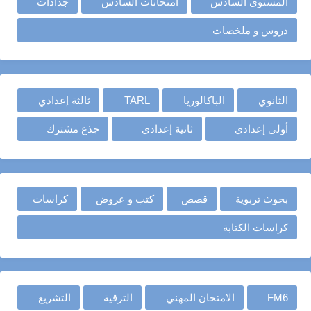
المستوى السادس
امتحانات السادس
جذاذات
دروس و ملخصات
الثانوي
الباكالوريا
TARL
ثالثة إعدادي
أولى إعدادي
ثانية إعدادي
جذع مشترك
بحوث تربوية
قصص
كتب و عروض
كراسات
كراسات الكتابة
FM6
الامتحان المهني
الترقية
التشريع