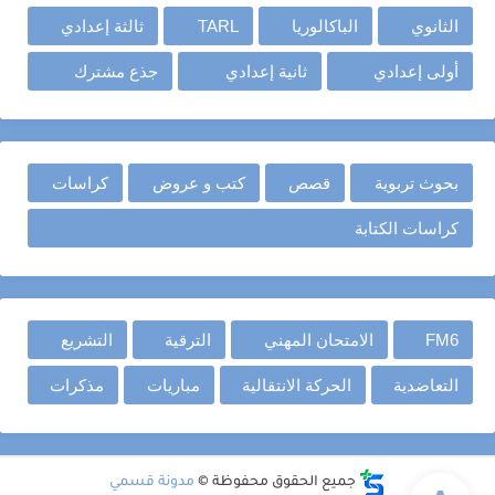
الثانوي
الباكالوريا
TARL
ثالثة إعدادي
أولى إعدادي
ثانية إعدادي
جذع مشترك
بحوث تربوية
قصص
كتب و عروض
كراسات
كراسات الكتابة
FM6
الامتحان المهني
الترقية
التشريع
التعاضدية
الحركة الانتقالية
مباريات
مذكرات
جميع الحقوق محفوظة ©
مدونة قسمي