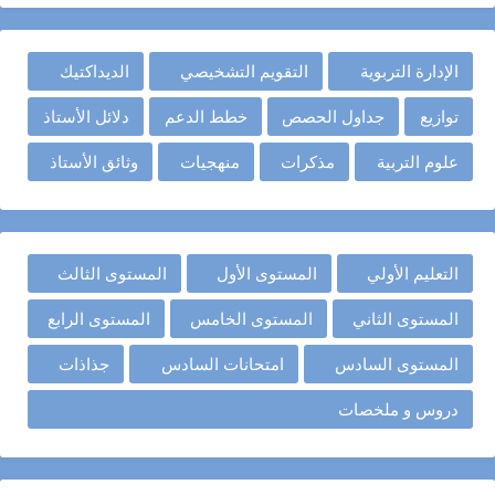
الإدارة التربوية
التقويم التشخيصي
الديداكتيك
توازيع
جداول الحصص
خطط الدعم
دلائل الأستاذ
علوم التربية
مذكرات
منهجيات
وثائق الأستاذ
التعليم الأولي
المستوى الأول
المستوى الثالث
المستوى الثاني
المستوى الخامس
المستوى الرابع
المستوى السادس
امتحانات السادس
جذاذات
دروس و ملخصات