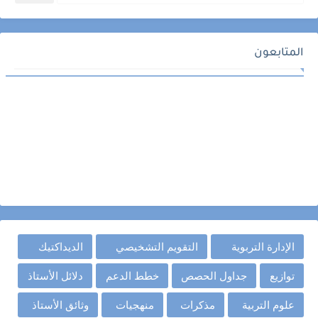
المتابعون
الإدارة التربوية
التقويم التشخيصي
الديداكتيك
توازيع
جداول الحصص
خطط الدعم
دلائل الأستاذ
علوم التربية
مذكرات
منهجيات
وثائق الأستاذ