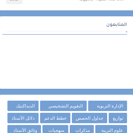
المتابعون
الإدارة التربوية
التقويم التشخيصي
الديداكتيك
توازيع
جداول الحصص
خطط الدعم
دلائل الأستاذ
علوم التربية
مذكرات
منهجيات
وثائق الأستاذ