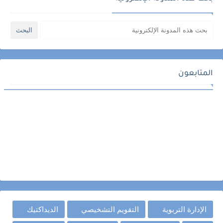
المتابعون
الإدارة التربوية
التقويم التشخيصي
الديداكتيك