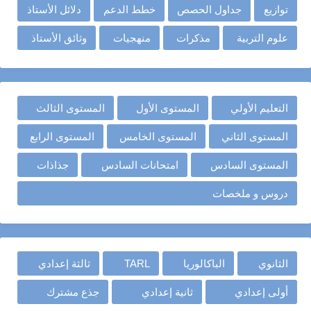
توازيع
جداول الحصص
خطط الدعم
دلائل الأستاذ
علوم التربية
مذكرات
منهجيات
وثائق الأستاذ
التعليم الأولي
المستوى الأول
المستوى الثالث
المستوى الثاني
المستوى الخامس
المستوى الرابع
المستوى السادس
امتحانات السادس
جذاذات
دروس و ملخصات
الثانوي
الباكالوريا
TARL
ثالثة إعدادي
أولى إعدادي
ثانية إعدادي
جذع مشترك