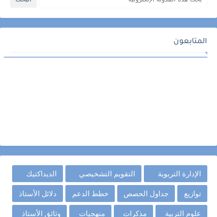
المتابعون
الإدارة التربوية
التقويم التشخيصي
الديداكتيك
توازيع
جداول الحصص
خطط الدعم
دلائل الأستاذ
علوم التربية
مذكرات
منهجيات
وثائق الأستاذ