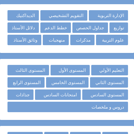
الإدارة التربوية
التقويم التشخيصي
الديداكتيك
توازيع
جداول الحصص
خطط الدعم
دلائل الأستاذ
علوم التربية
مذكرات
منهجيات
وثائق الأستاذ
التعليم الأولي
المستوى الأول
المستوى الثالث
المستوى الثاني
المستوى الخامس
المستوى الرابع
المستوى السادس
امتحانات السادس
جذاذات
دروس و ملخصات