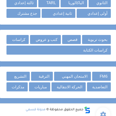
الثانوي
الباكالوريا
TARL
ثالثة إعدادي
أولى إعدادي
ثانية إعدادي
جذع مشترك
بحوث تربوية
قصص
كتب و عروض
كراسات
كراسات الكتابة
FM6
الامتحان المهني
الترقية
التشريع
التعاضدية
الحركة الانتقالية
مباريات
مذكرات
جميع الحقوق محفوظة ©
مدونة قسمي