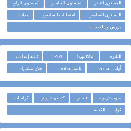
المستوى الثاني
المستوى الخامس
المستوى الرابع
المستوى السادس
امتحانات السادس
جذاذات
دروس و ملخصات
الثانوي
الباكالوريا
TARL
ثالثة إعدادي
أولى إعدادي
ثانية إعدادي
جذع مشترك
بحوث تربوية
قصص
كتب و عروض
كراسات
كراسات الكتابة