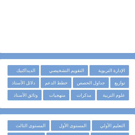
الإدارة التربوية
التقويم التشخيصي
الديداكتيك
توازيع
جداول الحصص
خطط الدعم
دلائل الأستاذ
علوم التربية
مذكرات
منهجيات
وثائق الأستاذ
التعليم الأولي
المستوى الأول
المستوى الثالث