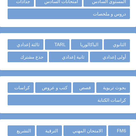
المستوى السادس
امتحانات السادس
جذاذات
دروس و ملخصات
الثانوي
الباكالوريا
TARL
ثالثة إعدادي
أولى إعدادي
ثانية إعدادي
جذع مشترك
بحوث تربوية
قصص
كتب و عروض
كراسات
كراسات الكتابة
FM6
الامتحان المهني
الترقية
التشريع