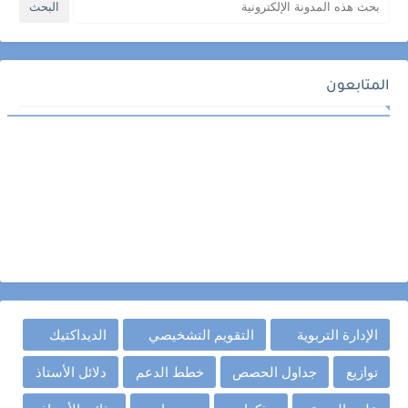
المتابعون
الإدارة التربوية
التقويم التشخيصي
الديداكتيك
توازيع
جداول الحصص
خطط الدعم
دلائل الأستاذ