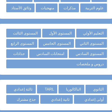
علوم التربية
مذكرات
منهجيات
وثائق الأستاذ
التعليم الأولي
المستوى الأول
المستوى الثالث
المستوى الثاني
المستوى الخامس
المستوى الرابع
المستوى السادس
امتحانات السادس
جذاذات
دروس و ملخصات
الثانوي
الباكالوريا
TARL
ثالثة إعدادي
أولى إعدادي
ثانية إعدادي
جذع مشترك