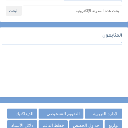
المتابعون
الإدارة التربوية
التقويم التشخيصي
الديداكتيك
توازيع
جداول الحصص
خطط الدعم
دلائل الأستاذ