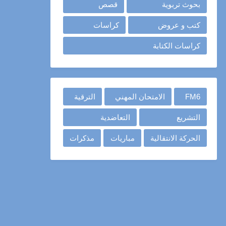
بحوث تربوية
قصص
كتب و عروض
كراسات
كراسات الكتابة
FM6
الامتحان المهني
الترقية
التشريع
التعاضدية
الحركة الانتقالية
مباريات
مذكرات