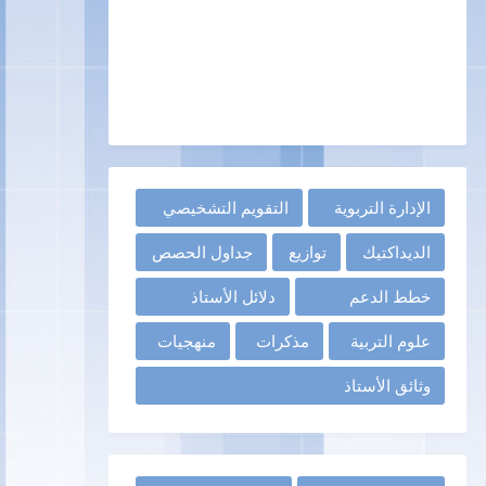
الإدارة التربوية
التقويم التشخيصي
الديداكتيك
توازيع
جداول الحصص
خطط الدعم
دلائل الأستاذ
علوم التربية
مذكرات
منهجيات
وثائق الأستاذ