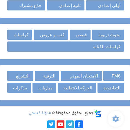
أولى إعدادي
ثانية إعدادي
جذع مشترك
بحوث تربوية
قصص
كتب و عروض
كراسات
كراسات الكتابة
FM6
الامتحان المهني
الترقية
التشريع
التعاضدية
الحركة الانتقالية
مباريات
مذكرات
جميع الحقوق محفوظة ©
مدونة قسمي