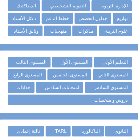
الإدارة التربوية
التقويم التشخيصي
الديداكتيك
توازيع
جداول الحصص
خطط الدعم
دلائل الأستاذ
علوم التربية
مذكرات
منهجيات
وثائق الأستاذ
التعليم الأولي
المستوى الأول
المستوى الثالث
المستوى الثاني
المستوى الخامس
المستوى الرابع
المستوى السادس
امتحانات السادس
جذاذات
دروس و ملخصات
الثانوي
الباكالوريا
TARL
ثالثة إعدادي