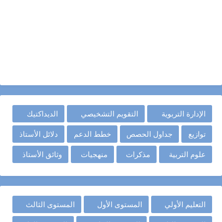
الإدارة التربوية
التقويم التشخيصي
الديداكتيك
توازيع
جداول الحصص
خطط الدعم
دلائل الأستاذ
علوم التربية
مذكرات
منهجيات
وثائق الأستاذ
التعليم الأولي
المستوى الأول
المستوى الثالث