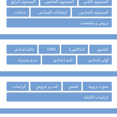
المستوى الثاني
المستوى الخامس
المستوى الرابع
المستوى السادس
امتحانات السادس
جذاذات
دروس و ملخصات
الثانوي
الباكالوريا
TARL
ثالثة إعدادي
أولى إعدادي
ثانية إعدادي
جذع مشترك
بحوث تربوية
قصص
كتب و عروض
كراسات
كراسات الكتابة