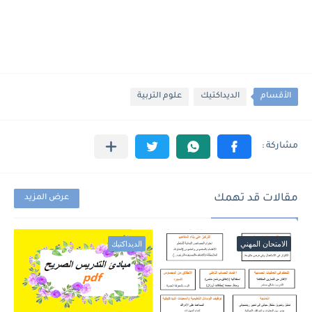
الأقسام
الديداكتيك
علوم التربية
مقالات قد تهمك
عرض المزيد
الامتحان المهني
الديداكتيك