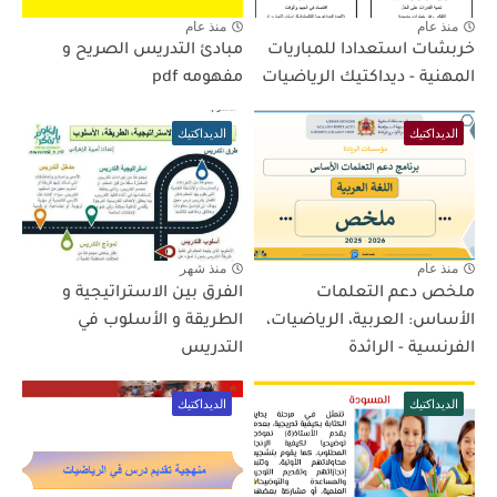
منذ عام
منذ عام
خربشات استعدادا للمباريات
مبادئ التدريس الصريح و
المهنية - ديداكتيك الرياضيات
مفهومه pdf
الديداكتيك
الديداكتيك
منذ عام
منذ شهر
ملخص دعم التعلمات
الفرق بين الاستراتيجية و
الأساس: العربية، الرياضيات،
الطريقة و الأسلوب في
الفرنسية - الرائدة
التدريس
الديداكتيك
الديداكتيك