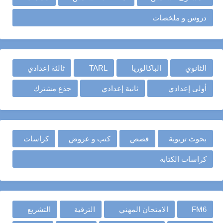
دروس و ملخصات
الثانوي
الباكالوريا
TARL
ثالثة إعدادي
أولى إعدادي
ثانية إعدادي
جذع مشترك
بحوث تربوية
قصص
كتب و عروض
كراسات
كراسات الكتابة
FM6
الامتحان المهني
الترقية
التشريع