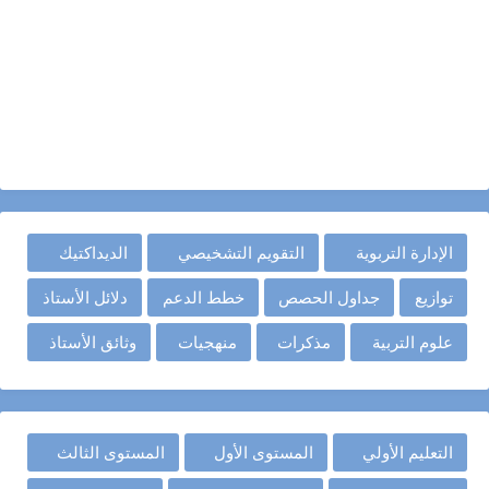
الإدارة التربوية
التقويم التشخيصي
الديداكتيك
توازيع
جداول الحصص
خطط الدعم
دلائل الأستاذ
علوم التربية
مذكرات
منهجيات
وثائق الأستاذ
التعليم الأولي
المستوى الأول
المستوى الثالث