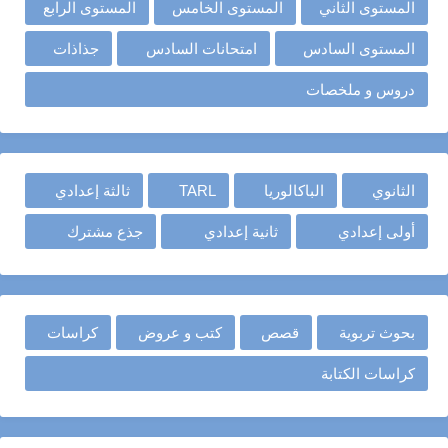
المستوى الثاني
المستوى الخامس
المستوى الرابع
المستوى السادس
امتحانات السادس
جذاذات
دروس و ملخصات
الثانوي
الباكالوريا
TARL
ثالثة إعدادي
أولى إعدادي
ثانية إعدادي
جذع مشترك
بحوث تربوية
قصص
كتب و عروض
كراسات
كراسات الكتابة