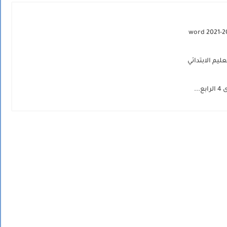
يم الابتدائي
..