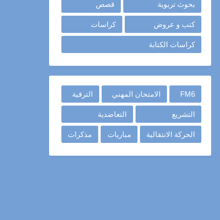
بحوث تربوية
قصص
كتب و عروض
كراسات
كراسات الكتابة
FM6
الامتحان المهني
الترقية
التشريع
التعاضدية
الحركة الانتقالية
مباريات
مذكرات