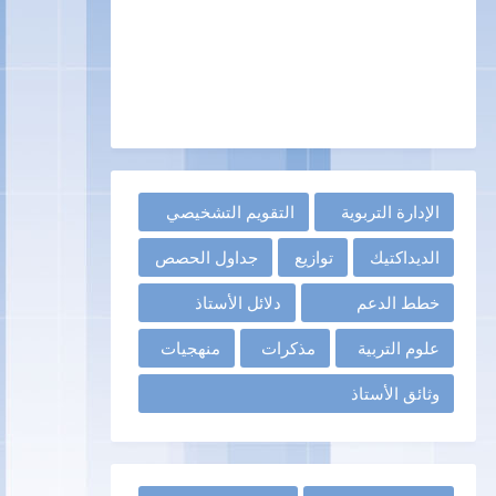
الإدارة التربوية
التقويم التشخيصي
الديداكتيك
توازيع
جداول الحصص
خطط الدعم
دلائل الأستاذ
علوم التربية
مذكرات
منهجيات
وثائق الأستاذ