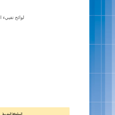
لوائح تفييء ال