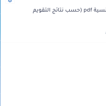
لوائح تفييء المتعلمين عربية فرنسية pdf (حسب نتائج التقويم