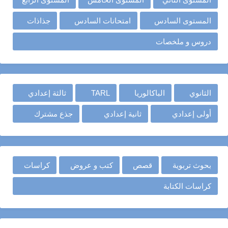
المستوى السادس
امتحانات السادس
جذاذات
دروس و ملخصات
الثانوي
الباكالوريا
TARL
ثالثة إعدادي
أولى إعدادي
ثانية إعدادي
جذع مشترك
بحوث تربوية
قصص
كتب و عروض
كراسات
كراسات الكتابة