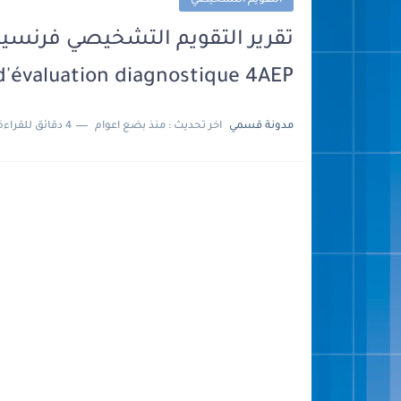
التقويم التشخيصي
d'évaluation diagnostique 4AEP
مدونة قسمي
اخر تحديث :
منذ بضع اعوام
4 دقائق للقراءة