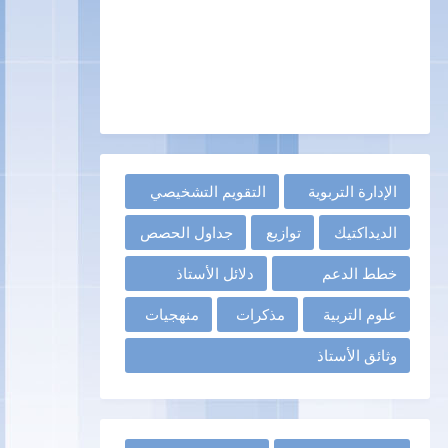
الإدارة التربوية
التقويم التشخيصي
الديداكتيك
توازيع
جداول الحصص
خطط الدعم
دلائل الأستاذ
علوم التربية
مذكرات
منهجيات
وثائق الأستاذ