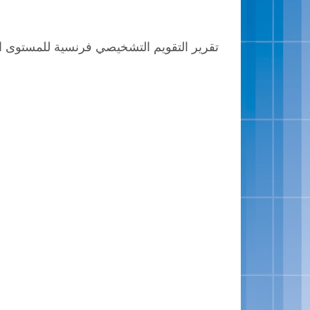
تقرير التقويم التشخيصي فرنسية للمستوى الرابع 2023 2024 évaluation diagnostique 4AEP