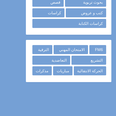
بحوث تربوية
قصص
كتب و عروض
كراسات
كراسات الكتابة
FM6
الامتحان المهني
الترقية
التشريع
التعاضدية
الحركة الانتقالية
مباريات
مذكرات