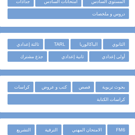
المستوى السادس
امتحانات السادس
جذاذات
دروس و ملخصات
الثانوي
الباكالوريا
TARL
ثالثة إعدادي
أولى إعدادي
ثانية إعدادي
جذع مشترك
بحوث تربوية
قصص
كتب و عروض
كراسات
كراسات الكتابة
FM6
الامتحان المهني
الترقية
التشريع