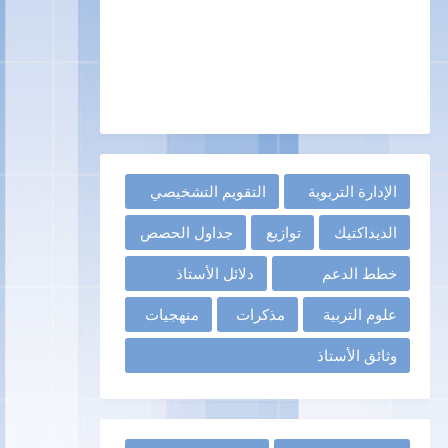
الإدارة التربوية
التقويم التشخيصي
الديداكتيك
توازيع
جداول الحصص
خطط الدعم
دلائل الأستاذ
علوم التربية
مذكرات
منهجيات
وثائق الأستاذ