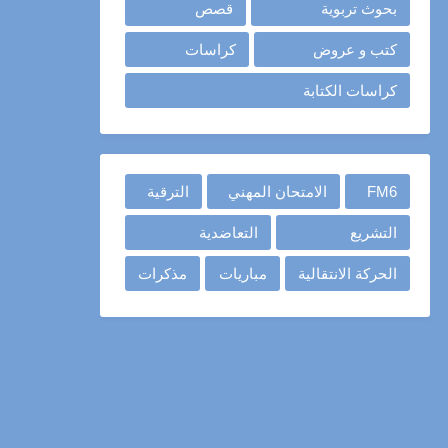
بحوث تربوية
قصص
كتب و عروض
كراسات
كراسات الكتابة
FM6
الامتحان المهني
الترقية
التشريع
التعاضدية
الحركة الانتقالية
مباريات
مذكرات