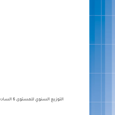
التوزيع السنوي للمستوى 6 السادس منار اللغة العربية وفق المنهاج المنقح 2023