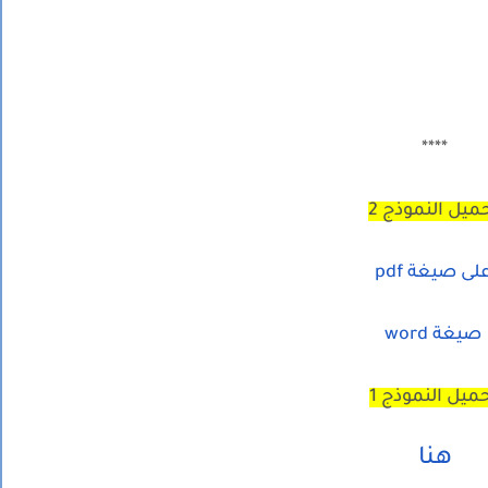
****
ميل النموذج 2
لى صيغة pdf
صيغة word
ميل النموذج 1
هنا