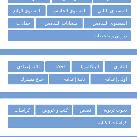
المستوى الثاني
المستوى الخامس
المستوى الرابع
المستوى السادس
امتحانات السادس
جذاذات
دروس و ملخصات
الثانوي
الباكالوريا
TARL
ثالثة إعدادي
أولى إعدادي
ثانية إعدادي
جذع مشترك
بحوث تربوية
قصص
كتب و عروض
كراسات
كراسات الكتابة