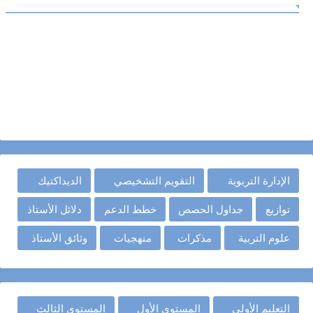
الإدارة التربوية
التقويم التشخيصي
الديداكتيك
توازيع
جداول الحصص
خطط الدعم
دلائل الأستاذ
علوم التربية
مذكرات
منهجيات
وثائق الأستاذ
التعليم الأولي
المستوى الأول
المستوى الثالث