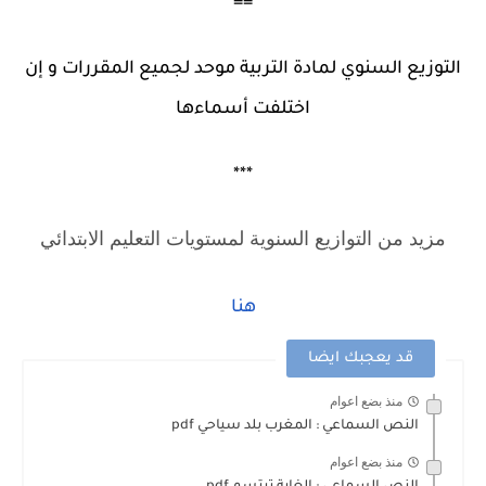
==
التوزيع السنوي لمادة التربية موحد لجميع المقررات و إن
اختلفت أسماءها
***
مزيد من التوازيع السنوية لمستويات التعليم الابتدائي
هنا
قد يعجبك ايضا
منذ بضع اعوام
النص السماعي : المغرب بلد سياحي pdf
منذ بضع اعوام