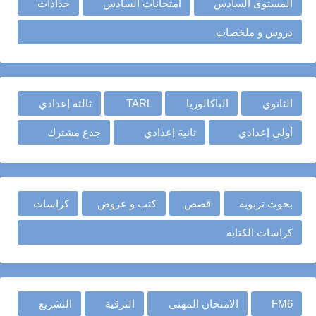
المستوى السادس
امتحانات السادس
جذاذات
دروس و ملخصات
الثانوي
الباكالوريا
TARL
ثالثة إعدادي
أولى إعدادي
ثانية إعدادي
جذع مشترك
بحوث تربوية
قصص
كتب و عروض
كراسات
كراسات الكتابة
FM6
الامتحان المهني
الترقية
التشريع