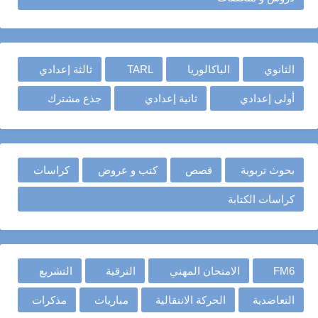
الثانوي
الباكالوريا
TARL
ثالثة إعدادي
أولى إعدادي
ثانية إعدادي
جذع مشترك
بحوث تربوية
قصص
كتب و عروض
كراسات
كراسات الكتابة
FM6
الامتحان المهني
الترقية
التشريع
التعاضدية
الحركة الانتقالية
مباريات
مذكرات