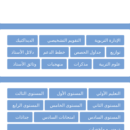
الإدارة التربوية
التقويم التشخيصي
الديداكتيك
توازيع
جداول الحصص
خطط الدعم
دلائل الأستاذ
علوم التربية
مذكرات
منهجيات
وثائق الأستاذ
التعليم الأولي
المستوى الأول
المستوى الثالث
المستوى الثاني
المستوى الخامس
المستوى الرابع
المستوى السادس
امتحانات السادس
جذاذات
دروس و ملخصات