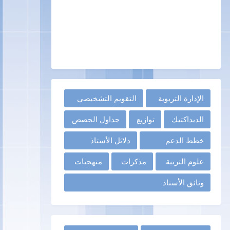
الإدارة التربوية
التقويم التشخيصي
الديداكتيك
توازيع
جداول الحصص
خطط الدعم
دلائل الأستاذ
علوم التربية
مذكرات
منهجيات
وثائق الأستاذ