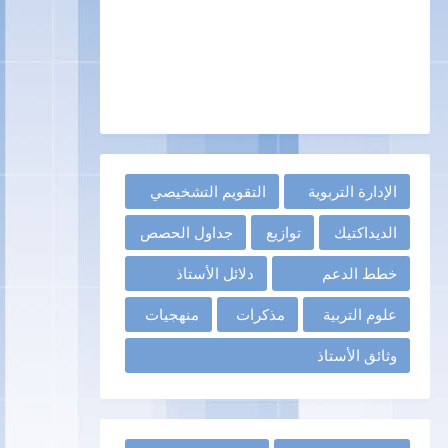
الإدارة التربوية
التقويم التشخيصي
الديداكتيك
توازيع
جداول الحصص
خطط الدعم
دلائل الأستاذ
علوم التربية
مذكرات
منهجيات
وثائق الأستاذ