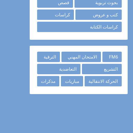
بحوث تربوية
قصص
كتب و عروض
كراسات
كراسات الكتابة
FM6
الامتحان المهني
الترقية
التشريع
التعاضدية
الحركة الانتقالية
مباريات
مذكرات