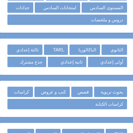
المستوى السادس
امتحانات السادس
جذاذات
دروس و ملخصات
الثانوي
الباكالوريا
TARL
ثالثة إعدادي
أولى إعدادي
ثانية إعدادي
جذع مشترك
بحوث تربوية
قصص
كتب و عروض
كراسات
كراسات الكتابة