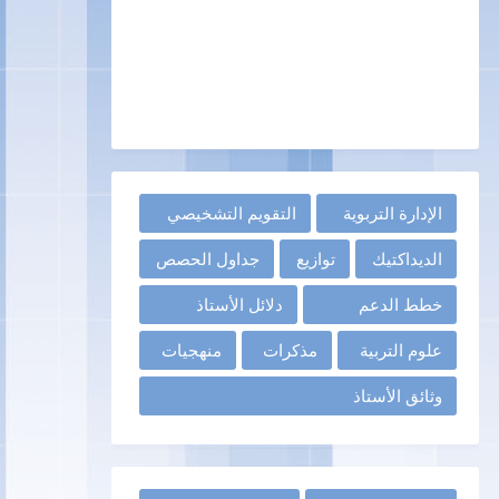
الإدارة التربوية
التقويم التشخيصي
الديداكتيك
توازيع
جداول الحصص
خطط الدعم
دلائل الأستاذ
علوم التربية
مذكرات
منهجيات
وثائق الأستاذ