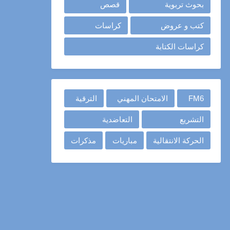
بحوث تربوية
قصص
كتب و عروض
كراسات
كراسات الكتابة
FM6
الامتحان المهني
الترقية
التشريع
التعاضدية
الحركة الانتقالية
مباريات
مذكرات