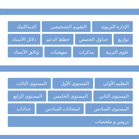
الإدارة التربوية
التقويم التشخيصي
الديداكتيك
توازيع
جداول الحصص
خطط الدعم
دلائل الأستاذ
علوم التربية
مذكرات
منهجيات
وثائق الأستاذ
التعليم الأولي
المستوى الأول
المستوى الثالث
المستوى الثاني
المستوى الخامس
المستوى الرابع
المستوى السادس
امتحانات السادس
جذاذات
دروس و ملخصات