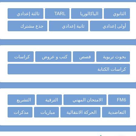
الثانوي
الباكالوريا
TARL
ثالثة إعدادي
أولى إعدادي
ثانية إعدادي
جذع مشترك
بحوث تربوية
قصص
كتب و عروض
كراسات
كراسات الكتابة
FM6
الامتحان المهني
الترقية
التشريع
التعاضدية
الحركة الانتقالية
مباريات
مذكرات