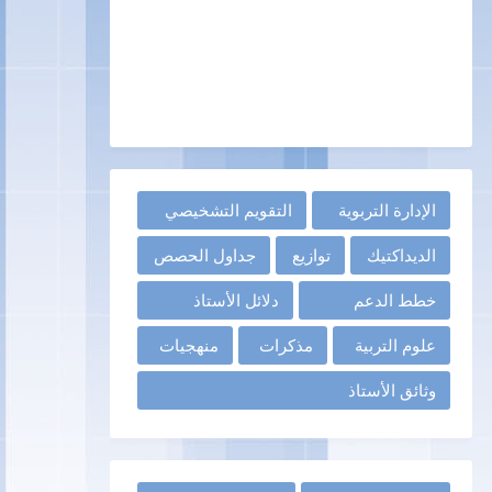
الإدارة التربوية
التقويم التشخيصي
الديداكتيك
توازيع
جداول الحصص
خطط الدعم
دلائل الأستاذ
علوم التربية
مذكرات
منهجيات
وثائق الأستاذ