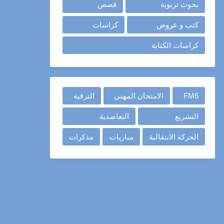
بحوث تربوية
قصص
كتب و عروض
كراسات
كراسات الكتابة
FM6
الامتحان المهني
الترقية
التشريع
التعاضدية
الحركة الانتقالية
مباريات
مذكرات