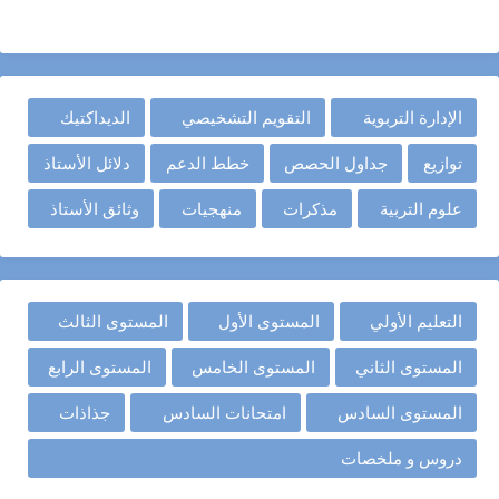
الإدارة التربوية
التقويم التشخيصي
الديداكتيك
توازيع
جداول الحصص
خطط الدعم
دلائل الأستاذ
علوم التربية
مذكرات
منهجيات
وثائق الأستاذ
التعليم الأولي
المستوى الأول
المستوى الثالث
المستوى الثاني
المستوى الخامس
المستوى الرابع
المستوى السادس
امتحانات السادس
جذاذات
دروس و ملخصات