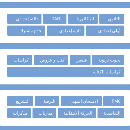
الثانوي
الباكالوريا
TARL
ثالثة إعدادي
أولى إعدادي
ثانية إعدادي
جذع مشترك
بحوث تربوية
قصص
كتب و عروض
كراسات
كراسات الكتابة
FM6
الامتحان المهني
الترقية
التشريع
التعاضدية
الحركة الانتقالية
مباريات
مذكرات