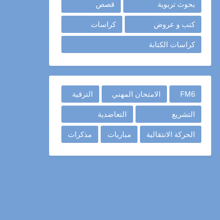
بحوث تربوية
قصص
كتب و عروض
كراسات
كراسات الكتابة
FM6
الامتحان المهني
الترقية
التشريع
التعاضدية
الحركة الانتقالية
مباريات
مذكرات