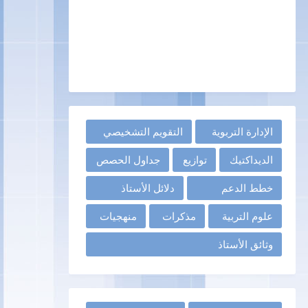
الإدارة التربوية
التقويم التشخيصي
الديداكتيك
توازيع
جداول الحصص
خطط الدعم
دلائل الأستاذ
علوم التربية
مذكرات
منهجيات
وثائق الأستاذ