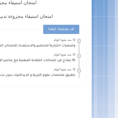
امتحان استيفاء مجزوءة تد
امتحان استيفاء مجزوءة تدبير التعلمات 01 فوج 2
قد يعجبك ايضا
منذ بضع اعوام
وضعيات اختبارية للتحضير والاستعداد للامتحان الم
منذ بضع اعوام
10 نماذج من امتحانات الكفاءة المهنية مع عناصر الإجابة
منذ بضع اعوام
تطبيق ملخصات علوم التربية و الديداكتيك بدون نت