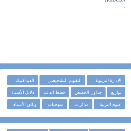
المتابعون
الإدارة التربوية
التقويم التشخيصي
الديداكتيك
توازيع
جداول الحصص
خطط الدعم
دلائل الأستاذ
علوم التربية
مذكرات
منهجيات
وثائق الأستاذ