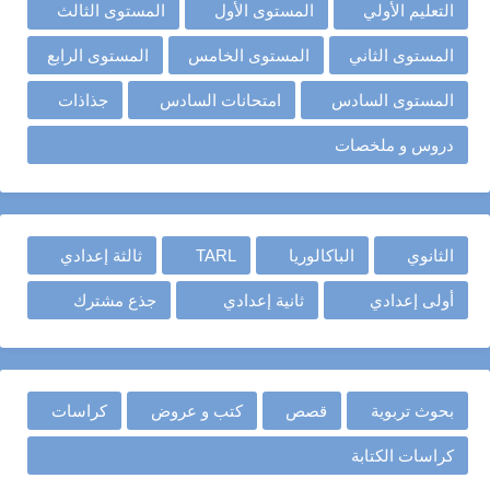
التعليم الأولي
المستوى الأول
المستوى الثالث
المستوى الثاني
المستوى الخامس
المستوى الرابع
المستوى السادس
امتحانات السادس
جذاذات
دروس و ملخصات
الثانوي
الباكالوريا
TARL
ثالثة إعدادي
أولى إعدادي
ثانية إعدادي
جذع مشترك
بحوث تربوية
قصص
كتب و عروض
كراسات
كراسات الكتابة