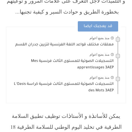
و التلميذات لأجل التعرف على علامات المرور و توعيتهم
بخطورة الطريق و حوادث السير و كيفية تجنبها...
قد يعجبك ايضا
منذ بضع اعوام
معلقات مختلف قواعد اللغة الفرنسية لتزيين جدران القسم
منذ بضع اعوام
التسجيلات الصوتية للمستوى الثالث فرنسية Mes
apprentissages 3AEP
منذ بضع اعوام
التسجيلات الصوتية للمستوى الثالث فرنسية كراسة L'Oasis
des Mots 3AEP
ذ
ذ
يمكن للأسات
ة و الأستا
ات توظيف تطبيق السلامة
الطرقية في تخليد اليوم الوطني للسلامة الطرقية 18