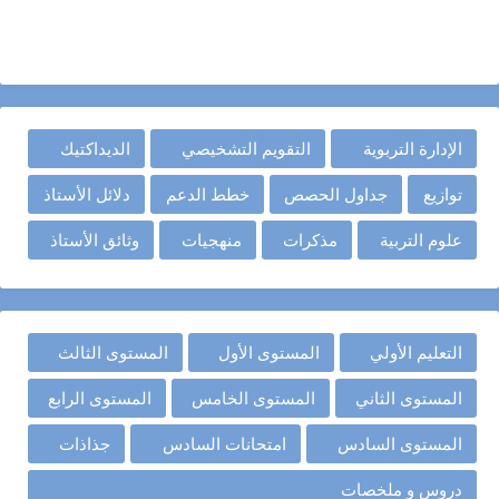
الإدارة التربوية
التقويم التشخيصي
الديداكتيك
توازيع
جداول الحصص
خطط الدعم
دلائل الأستاذ
علوم التربية
مذكرات
منهجيات
وثائق الأستاذ
التعليم الأولي
المستوى الأول
المستوى الثالث
المستوى الثاني
المستوى الخامس
المستوى الرابع
المستوى السادس
امتحانات السادس
جذاذات
دروس و ملخصات