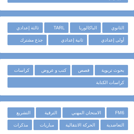
الثانوي
الباكالوريا
TARL
ثالثة إعدادي
أولى إعدادي
ثانية إعدادي
جذع مشترك
بحوث تربوية
قصص
كتب و عروض
كراسات
كراسات الكتابة
FM6
الامتحان المهني
الترقية
التشريع
التعاضدية
الحركة الانتقالية
مباريات
مذكرات