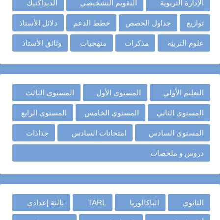
الإدارة التربوية
التقويم التشخيصي
الديداكتيك
توازيع
جداول الحصص
خطط الدعم
دلائل الأستاذ
علوم التربية
مذكرات
منهجيات
وثائق الأستاذ
التعليم الأولي
المستوى الأول
المستوى الثالث
المستوى الثاني
المستوى الخامس
المستوى الرابع
المستوى السادس
امتحانات السادس
جذاذات
دروس و ملخصات
الثانوي
الباكالوريا
TARL
ثالثة إعدادي