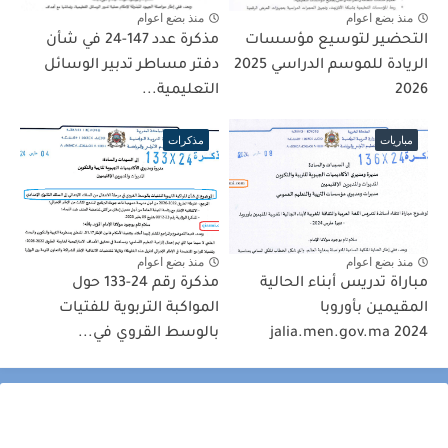
منذ بضع اعوام
منذ بضع اعوام
التحضير لتوسيع مؤسسات
​مذكرة عدد 147-24 في شأن
الريادة للموسم الدراسي 2025
دفتر مساطر تدبير الوسائل
2026
التعليمية...
مباريات
مذكرات
منذ بضع اعوام
منذ بضع اعوام
مباراة تدريس أبناء الحالية
مذكرة رقم 24-133 حول
المقيمين بأوروبا
المواكبة التربوية للفتيات
jalia.men.gov.ma 2024
بالوسط القروي في...