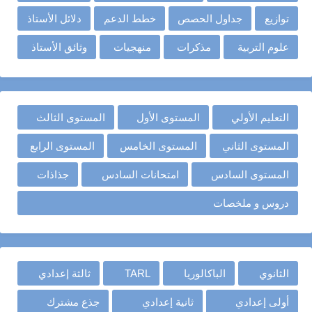
توازيع
جداول الحصص
خطط الدعم
دلائل الأستاذ
علوم التربية
مذكرات
منهجيات
وثائق الأستاذ
التعليم الأولي
المستوى الأول
المستوى الثالث
المستوى الثاني
المستوى الخامس
المستوى الرابع
المستوى السادس
امتحانات السادس
جذاذات
دروس و ملخصات
الثانوي
الباكالوريا
TARL
ثالثة إعدادي
أولى إعدادي
ثانية إعدادي
جذع مشترك