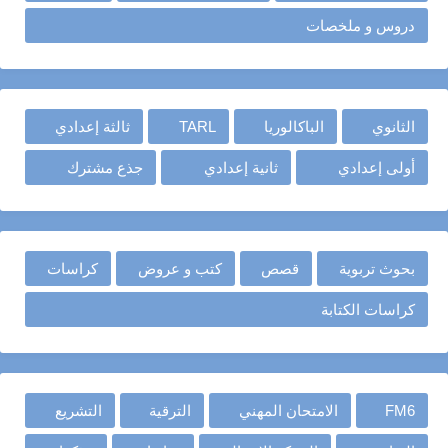
دروس و ملخصات
الثانوي
الباكالوريا
TARL
ثالثة إعدادي
أولى إعدادي
ثانية إعدادي
جذع مشترك
بحوث تربوية
قصص
كتب و عروض
كراسات
كراسات الكتابة
FM6
الامتحان المهني
الترقية
التشريع