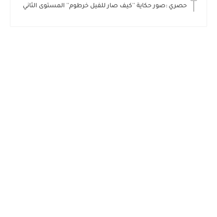
حصري :صور حكاية ''كيف صار للفيل خرطوم'' المستوى الثاني