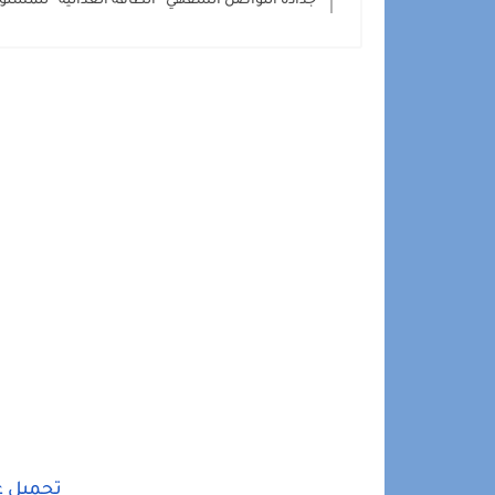
جذاذة التواصل الشفهي ''الطاقة الغذائية'' للمستوى 6 السا
تحميل عل