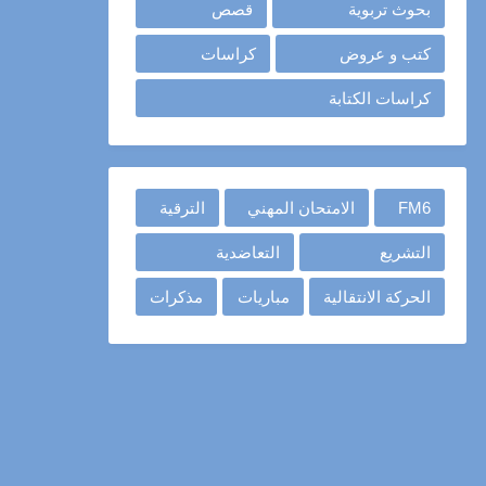
بحوث تربوية
قصص
كتب و عروض
كراسات
كراسات الكتابة
FM6
الامتحان المهني
الترقية
التشريع
التعاضدية
الحركة الانتقالية
مباريات
مذكرات