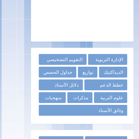
الإدارة التربوية
التقويم التشخيصي
الديداكتيك
توازيع
جداول الحصص
خطط الدعم
دلائل الأستاذ
علوم التربية
مذكرات
منهجيات
وثائق الأستاذ