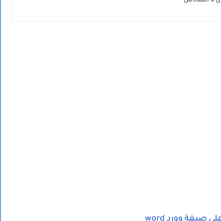
دس
ى صيغة وورد word