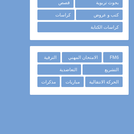
بحوث تربوية
قصص
كتب و عروض
كراسات
كراسات الكتابة
FM6
الامتحان المهني
الترقية
التشريع
التعاضدية
الحركة الانتقالية
مباريات
مذكرات