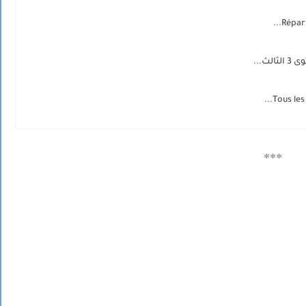
Répart
ث...
Tous les
***