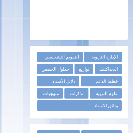
الإدارة التربوية
التقويم التشخيصي
الديداكتيك
توازيع
جداول الحصص
خطط الدعم
دلائل الأستاذ
علوم التربية
مذكرات
منهجيات
وثائق الأستاذ