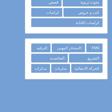
بحوث تربوية
قصص
كتب و عروض
كراسات
كراسات الكتابة
FM6
الامتحان المهني
الترقية
التشريع
التعاضدية
الحركة الانتقالية
مباريات
مذكرات