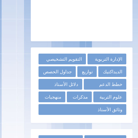
الإدارة التربوية
التقويم التشخيصي
الديداكتيك
توازيع
جداول الحصص
خطط الدعم
دلائل الأستاذ
علوم التربية
مذكرات
منهجيات
وثائق الأستاذ