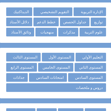
الإدارة التربوية
التقويم التشخيصي
الديداكتيك
توازيع
جداول الحصص
خطط الدعم
دلائل الأستاذ
علوم التربية
مذكرات
منهجيات
وثائق الأستاذ
التعليم الأولي
المستوى الأول
المستوى الثالث
المستوى الثاني
المستوى الخامس
المستوى الرابع
المستوى السادس
امتحانات السادس
جذاذات
دروس و ملخصات