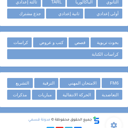
الثانوي
الباكالوريا
TARL
ثالثة إعدادي
أولى إعدادي
ثانية إعدادي
جذع مشترك
بحوث تربوية
قصص
كتب و عروض
كراسات
كراسات الكتابة
FM6
الامتحان المهني
الترقية
التشريع
التعاضدية
الحركة الانتقالية
مباريات
مذكرات
جميع الحقوق محفوظة ©
مدونة قسمي