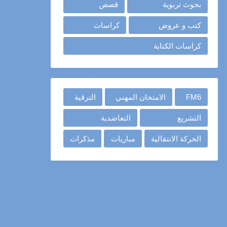
بحوث تربوية
قصص
كتب و عروض
كراسات
كراسات الكتابة
FM6
الامتحان المهني
الترقية
التشريع
التعاضدية
الحركة الانتقالية
مباريات
مذكرات