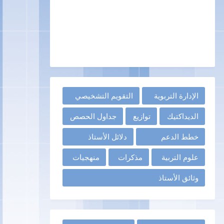
الإدارة التربوية
التقويم التشخيصي
الديداكتيك
توازيع
جداول الحصص
خطط الدعم
دلائل الأستاذ
علوم التربية
مذكرات
منهجيات
وثائق الأستاذ