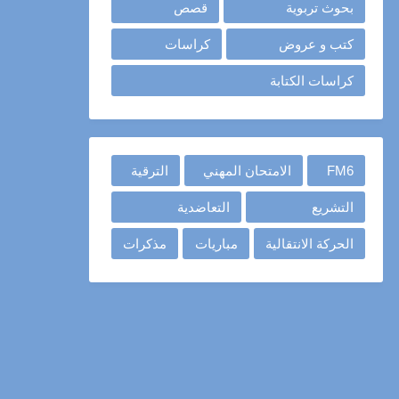
بحوث تربوية
قصص
كتب و عروض
كراسات
كراسات الكتابة
FM6
الامتحان المهني
الترقية
التشريع
التعاضدية
الحركة الانتقالية
مباريات
مذكرات