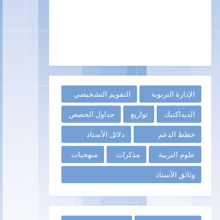
الإدارة التربوية
التقويم التشخيصي
الديداكتيك
توازيع
جداول الحصص
خطط الدعم
دلائل الأستاذ
علوم التربية
مذكرات
منهجيات
وثائق الأستاذ