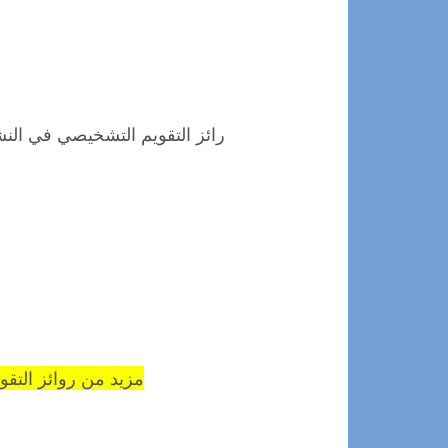
رائز التقويم التشخيصي في النشا
موقع
مزيد من روائز التق