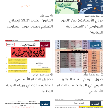
منذ بضع شهور
منذ عام
خروج الأستاذ(ة) بين "الحق
القانون الجديد 59.21 لإصلاح
البيولوجي" و"المسؤولية
التعليم وتعزيز جودة المدارس
الجنائية"
التشريع
التشريع
منذ بضع اعوام
منذ بضع اعوام
جدول الأرقام الاستدلالية و
تحميل النطام الأساسي
الترقي في الرتبة حسب النظام
للتعليم - موظفي وزراة التربية
الأساسي...
الوطنية...
التشريع
التشريع