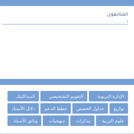
المتابعون
الإدارة التربوية
التقويم التشخيصي
الديداكتيك
توازيع
جداول الحصص
خطط الدعم
دلائل الأستاذ
علوم التربية
مذكرات
منهجيات
وثائق الأستاذ