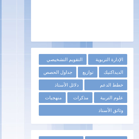
الإدارة التربوية
التقويم التشخيصي
الديداكتيك
توازيع
جداول الحصص
خطط الدعم
دلائل الأستاذ
علوم التربية
مذكرات
منهجيات
وثائق الأستاذ