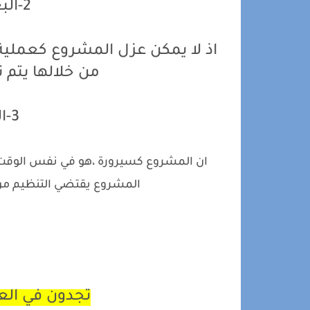
2-البعد البراغماتي :
اذ لا يمكن عزل المشروع كعملية ت
من خلالها يتم 
3-البعد التنبئي :
ان المشروع كسيرورة ،هو في نفس الوقت ،ن
المشروع يقتضي التنظيم من 
تجدون في العر