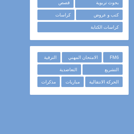
بحوث تربوية
قصص
كتب و عروض
كراسات
كراسات الكتابة
FM6
الامتحان المهني
الترقية
التشريع
التعاضدية
الحركة الانتقالية
مباريات
مذكرات